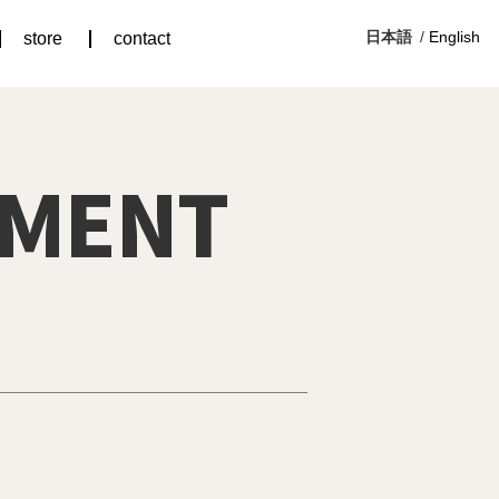
日本語
English
store
contact
PMENT