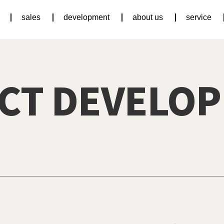
sales
development
about us
service
CT DEVELO