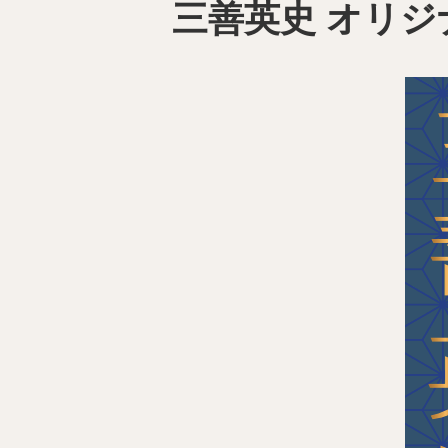
三善英史 オリジ