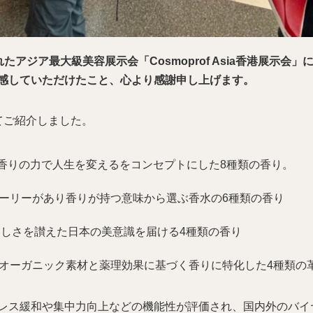
されたアジア最大級美容展示会「Cosmoprof Asia香港展示
感していただけたこと、心より感謝申し上げます。
てご紹介しました。
ーズ：香りの力で人生を変えるをコンセプトにした8種類の香り。
ーリーがあり香りが持つ意味から選ぶ香水の6種類の香り
,美しさを讃えた日本の美意識を届ける4種類の香り
オーガニック素材と薬理効果に基づく香りに特化した4種類の
レス緩和や集中力向上などの機能性が評価され、国内外のバイ