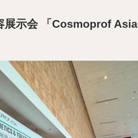
示会 「Cosmoprof As