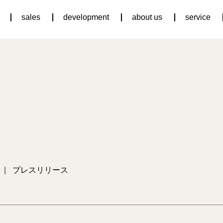
sales
development
about us
service
|
プレスリリース