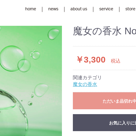
home
news
about us
service
store
魔女の香水 No
￥3,300
税込
関連カテゴリ
魔女の香水
ただいま品切れ
お気に入りに