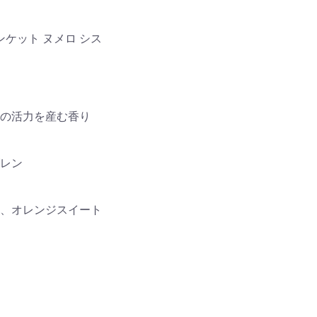
ンケット ヌメロ シス
の活力を産む香り
レン
、オレンジスイート