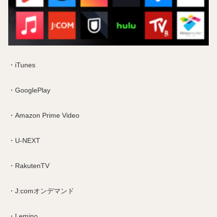
・iTunes
・GooglePlay
・Amazon Prime Video
・U-NEXT
・RakutenTV
・J:comオンデマンド
・Lemino